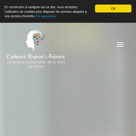
En continuant à naviguer sur ce site, vous acceptez
OK
l'utilisation de cookies pour disposer de services adaptés à
vos centres d'intérêts.
En savoir plus
Toggle
navigati